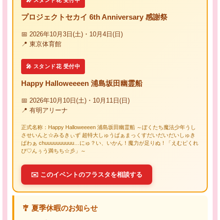
🎤 スタンド花 受付中
プロジェクトセカイ 6th Anniversary 感謝祭
📅 2026年10月3日(土)・10月4日(日)
📍 東京体育館
🎤 スタンド花 受付中
Happy Halloweeeen 浦島坂田幽霊船
📅 2026年10月10日(土)・10月11日(日)
📍 有明アリーナ
正式名称：Happy Halloweeeen 浦島坂田幽霊船 ～ぼくたち魔法少年うし
させいんと☆みるきぃず 超特大しゅうぱぁまっくすだいだいだいしゅき
ぱわぁ chuuuuuuuuuu…にゅ？い、いかん！魔力が足りぬ！「えむピくれ
ぴ♡んぅう満ちち☆彡」～
✉️ このイベントのフラスタを相談する
🎐 夏季休暇のお知らせ