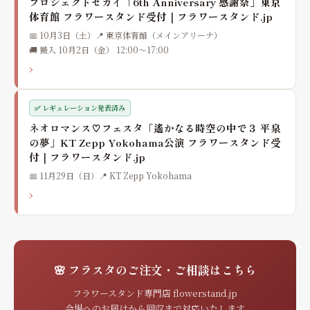
プロジェクトセカイ「6th Anniversary 感謝祭」東京
体育館 フラワースタンド受付｜フラワースタンド.jp
📅 10月3日（土）
📍 東京体育館（メインアリーナ）
🚚 搬入 10月2日（金） 12:00〜17:00
›
✅ レギュレーション発表済み
ネオロマンス♡フェスタ「遙かなる時空の中で３ 平泉
の夢」KT Zepp Yokohama公演 フラワースタンド受
付｜フラワースタンド.jp
📅 11月29日（日）
📍 KT Zepp Yokohama
›
🌸 フラスタのご注文・ご相談はこちら
フラワースタンド専門店 flowerstand.jp
会場へのお届けから回収まで対応いたします