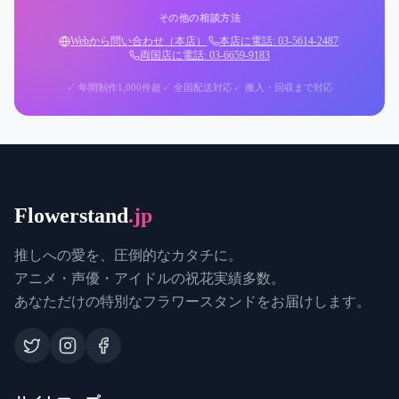
その他の相談方法
Webから問い合わせ（本店）
|
本店に電話: 03-5614-2487
|
両国店に電話: 03-6659-9183
✓ 年間制作1,000件超
✓ 全国配送対応
✓ 搬入・回収まで対応
Flowerstand
.jp
推しへの愛を、圧倒的なカタチに。
アニメ・声優・アイドルの祝花実績多数。
あなただけの特別なフラワースタンドをお届けします。