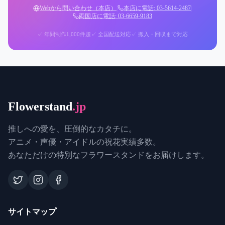
Webから問い合わせ（本店）
|
本店に電話: 03-5614-2487
|
両国店に電話: 03-6659-9183
✓ 年間制作1,000件超
✓ 全国配送対応
✓ 搬入・回収まで対応
Flowerstand
.jp
推しへの愛を、圧倒的なカタチに。
アニメ・声優・アイドルの祝花実績多数。
あなただけの特別なフラワースタンドをお届けします。
サイトマップ