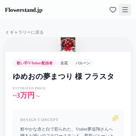
Flowerstand
.jp
ギャラリーに戻る
歌い手/VTuber/配信者
生花
バルーン
ゆめおの夢まつり 様 フラスタ
ESTIMATED PRICE
~3万円
〜
DESIGN CONCEPT
鮮やかな赤と白で彩られた、Vtuber夢追翔さんへ
贈るお祝いのフラワースタンド。星型バルーンと