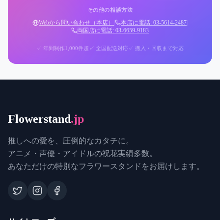
その他の相談方法
Webから問い合わせ（本店）
|
本店に電話: 03-5614-2487
|
両国店に電話: 03-6659-9183
✓ 年間制作1,000件超
✓ 全国配送対応
✓ 搬入・回収まで対応
Flowerstand
.jp
推しへの愛を、圧倒的なカタチに。
アニメ・声優・アイドルの祝花実績多数。
あなただけの特別なフラワースタンドをお届けします。