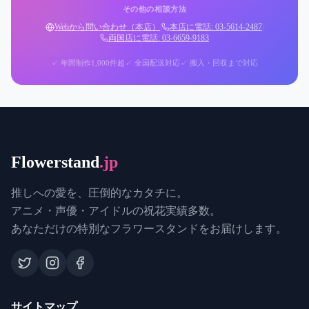
その他の相談方法
Webから問い合わせ（本店）
|
本店に電話: 03-5614-2487
|
両国店に電話: 03-6659-9183
✓ 年間制作1,000件超
✓ 全国配送対応
✓ 搬入・回収まで対応
Flowerstand
.jp
推しへの愛を、圧倒的なカタチに。
アニメ・声優・アイドルの祝花実績多数。
あなただけの特別なフラワースタンドをお届けします。
サイトマップ