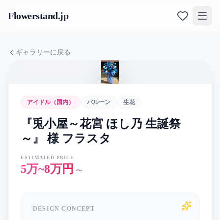
Flowerstand
.jp
ギャラリーに戻る
アイドル（国内）
バルーン
生花
『兎小屋～花宮 ほし乃 生誕祭
～』 様 フラスタ
ESTIMATED PRICE
5万~8万円
〜
DESIGN CONCEPT