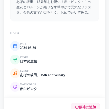
あほの坂田。15周年をお祝い！赤・ピンク・白の
生花とバルーンが織りなす華やかで元気なフラス
タ。金色の文字が目を引く、おめでたい雰囲気。
DATA
DATE
2024-06-30
VENUE
日本武道館
EVENT
あほの坂田。15th anniversary
MAIN COLOR
赤
白
ピンク
候補に追加