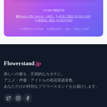
その他の相談方法
Webから問い合わせ（本店）
|
本店に電話: 03-5614-2487
|
両国店に電話: 03-6659-9183
✓ 年間制作1,000件超
✓ 全国配送対応
✓ 搬入・回収まで対応
Flowerstand
.jp
推しへの愛を、圧倒的なカタチに。
アニメ・声優・アイドルの祝花実績多数。
あなただけの特別なフラワースタンドをお届けします。