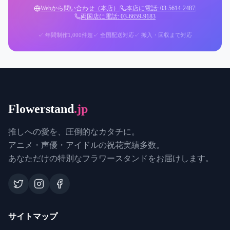
Webから問い合わせ（本店）
|
本店に電話: 03-5614-2487
|
両国店に電話: 03-6659-9183
✓ 年間制作1,000件超
✓ 全国配送対応
✓ 搬入・回収まで対応
Flowerstand
.jp
推しへの愛を、圧倒的なカタチに。
アニメ・声優・アイドルの祝花実績多数。
あなただけの特別なフラワースタンドをお届けします。
サイトマップ