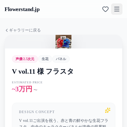
Flowerstand
.jp
ギャラリーに戻る
声優/2.5次元
生花
パネル
V vol.11 様 フラスタ
ESTIMATED PRICE
~3万円
〜
DESIGN CONCEPT
V vol.11ご出演を祝う、赤と青の鮮やかな生花フラ
スタ。中央のキャラクターパネルが楽曲の世界観