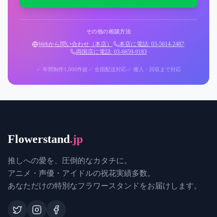
その他の相談方法
Webから問い合わせ（本店）
|
本店に電話: 03-5614-2487
|
両国店に電話: 03-6659-9183
✓ 年間制作1,000件超
✓ 全国配送対応
✓ 搬入・回収まで対応
Flowerstand
.jp
推しへの愛を、圧倒的なカタチに。
アニメ・声優・アイドルの祝花実績多数。
あなただけの特別なフラワースタンドをお届けします。