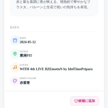
赤と紫を基調に青が映える、情熱的で華やかなフ
ラスタ。バルーンと生花で祝いの気持ちを表現。
DATA
DATE
2024-05-12
VENUE
豊洲PIT
EVENT
WITH 4th LIVE IIZEmotioN by IdolTimePripara
MAIN COLOR
赤
紫
青
候補に追加