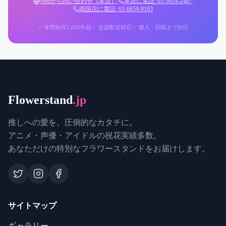
Webから問い合わせ（本店）
|
本店に電話: 03-5614-2487
|
両国店に電話: 03-6659-9183
✓ 年間制作1,000件超
✓ 全国配送対応
✓ 搬入・回収まで対応
Flowerstand
.jp
推しへの愛を、圧倒的なカタチに。
アニメ・声優・アイドルの祝花実績多数。
あなただけの特別なフラワースタンドをお届けします。
サイトマップ
ギャラリー