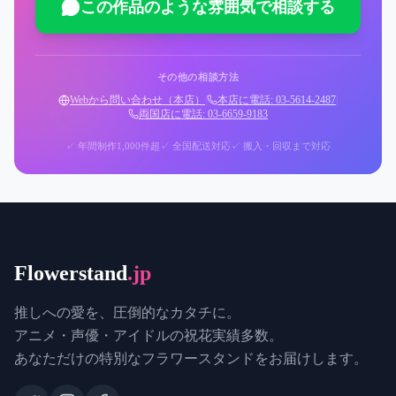
この作品のような雰囲気で相談する
その他の相談方法
Webから問い合わせ（本店）
|
本店に電話: 03-5614-2487
|
両国店に電話: 03-6659-9183
✓ 年間制作1,000件超
✓ 全国配送対応
✓ 搬入・回収まで対応
Flowerstand
.jp
推しへの愛を、圧倒的なカタチに。
アニメ・声優・アイドルの祝花実績多数。
あなただけの特別なフラワースタンドをお届けします。