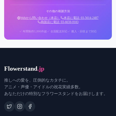
その他の相談方法
Webから問い合わせ（本店）
|
本店に電話: 03-5614-2487
|
両国店に電話: 03-6659-9183
✓ 年間制作1,000件超
✓ 全国配送対応
✓ 搬入・回収まで対応
Flowerstand
.jp
推しへの愛を、圧倒的なカタチに。
アニメ・声優・アイドルの祝花実績多数。
あなただけの特別なフラワースタンドをお届けします。