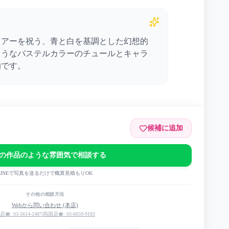
ツアーを祝う、青と白を基調とした幻想的
ようなパステルカラーのチュールとキャラ
的です。
候補に追加
の作品のような雰囲気で相談する
LINEで写真を送るだけで概算見積もりOK
その他の相談方法
2024 -telescope- 前夜祭（6/28） SORARU LIVE
Webから問い合わせ (本店)
-（6/29）
店☎: 03-5614-2487
|
両国店☎: 03-6659-9183