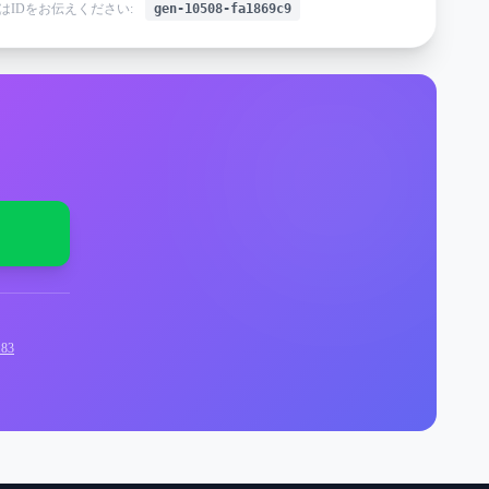
はIDをお伝えください:
gen-10508-fa1869c9
83