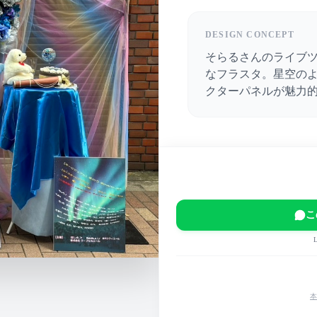
DESIGN CONCEPT
そらるさんのライブ
なフラスタ。星空の
クターパネルが魅力
DATA
DATE
2024-06-28
こ
VENUE
日本武道館
EVENT
SORARU LIVE TOUR 
TOUR 2024 -telescope
本
MAIN COLOR