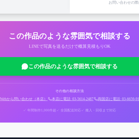
お問い合わせの際
青
白
パステル
この作品のような雰囲気で相談する
LINEで写真を送るだけで概算見積もりOK
この作品のような雰囲気で相談する
その他の相談方法
Webから問い合わせ（本店）
|
本店に電話: 03-5614-2487
|
両国店に電話: 03-6659-91
✓ 年間制作1,000件超
✓ 全国配送対応
✓ 搬入・回収まで対応