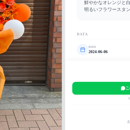
鮮やかなオレンジと
明るいフラワースタ
DATA
DATE
2024-06-06
VENUE
有明アリーナ
EVENT
乃木坂46 35th SG
こ
MAIN COLOR
その他
白
本