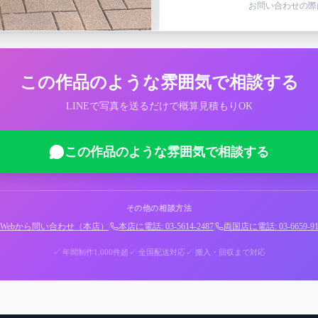
お問い合わせの際
この作品のような雰囲気で相談する
LINEで写真を送るだけで概算見積もりOK
この作品のような雰囲気で相談する
その他の相談方法
Webから問い合わせ（本店）
|
本店に電話: 03-5614-2487
|
両国店に電話: 03-6659-91
✓ 年間制作1,000件超
✓ 全国配送対応
✓ 搬入・回収まで対応