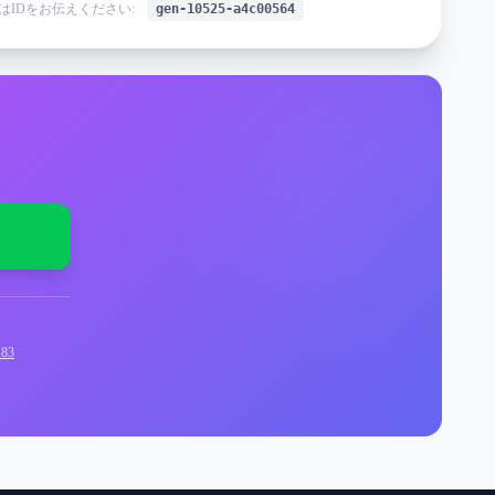
はIDをお伝えください:
gen-10525-a4c00564
83