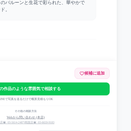
白のバルーンと生花で彩られた、華やかで
ンド。
候補に追加
アンダーライブ
の作品のような雰囲気で相談する
LINEで写真を送るだけで概算見積もりOK
その他の相談方法
Webから問い合わせ (本店)
店☎: 03-5614-2487
|
両国店☎: 03-6659-9183