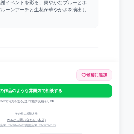
感謝イベントを彩る、爽やかなブルーとホ
バルーンアーチと生花が華やかさを演出し
候補に追加
ラザ
の作品のような雰囲気で相談する
イベント
LINEで写真を送るだけで概算見積もりOK
その他の相談方法
Webから問い合わせ (本店)
店☎: 03-5614-2487
|
両国店☎: 03-6659-9183