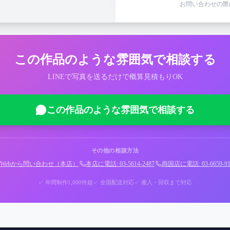
お問い合わせの際
この作品のような雰囲気で相談する
LINEで写真を送るだけで概算見積もりOK
この作品のような雰囲気で相談する
その他の相談方法
Webから問い合わせ（本店）
|
本店に電話: 03-5614-2487
|
両国店に電話: 03-6659-91
✓ 年間制作1,000件超
✓ 全国配送対応
✓ 搬入・回収まで対応