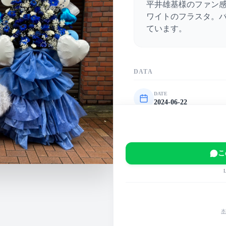
平井雄基様のファン
ワイトのフラスタ。
ています。
DATA
DATE
2024-06-22
VENUE
日本橋浜町Fタワープ
EVENT
こ
平井雄基 ファン感謝
MAIN COLOR
青
白
本