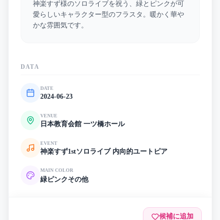
神楽すず様のソロライブを祝う、緑とピンクが可
愛らしいキャラクター型のフラスタ。暖かく華や
かな雰囲気です。
DATA
DATE
2024-06-23
VENUE
日本教育会館 一ツ橋ホール
EVENT
神楽すず1stソロライブ 内向的ユートピア
MAIN COLOR
緑
ピンク
その他
候補に追加