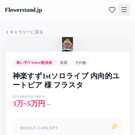
Flowerstand
.jp
ギャラリーに戻る
歌い手/VTuber/配信者
生花
その他
神楽すず1stソロライブ 内向的ユ
ートピア 様 フラスタ
ESTIMATED PRICE
3万~5万円
〜
DESIGN CONCEPT