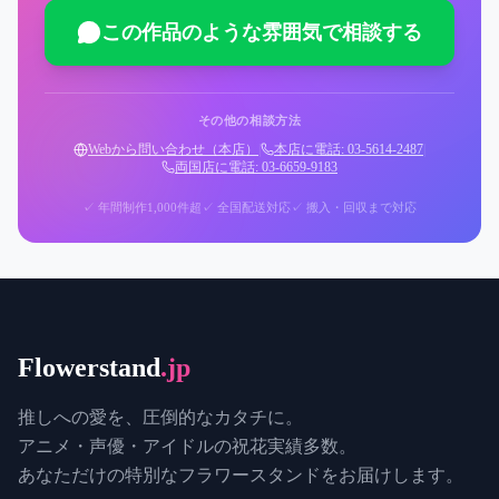
この作品のような雰囲気で相談する
その他の相談方法
Webから問い合わせ（本店）
|
本店に電話: 03-5614-2487
|
両国店に電話: 03-6659-9183
✓ 年間制作1,000件超
✓ 全国配送対応
✓ 搬入・回収まで対応
Flowerstand
.jp
推しへの愛を、圧倒的なカタチに。
アニメ・声優・アイドルの祝花実績多数。
あなただけの特別なフラワースタンドをお届けします。