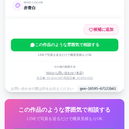
MAIN COLOR
赤
青
白
候補に追加
この作品のような雰囲気で相談する
LINEで写真を送るだけで概算見積もりOK
その他の相談方法
Webから問い合わせ (本店)
本店☎: 03-5614-2487
|
両国店☎: 03-6659-9183
お問い合わせの際はIDをお伝えください:
gen-10595-67121b61
この作品のような雰囲気で相談する
LINEで写真を送るだけで概算見積もりOK