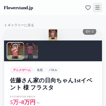
Flowerstand
.jp
ギャラリーに戻る
1
/
2
アニメ/ゲーム
生花
パネル
佐藤さん家の日向ちゃん1stイベ
ント 様 フラスタ
ESTIMATED PRICE
5万~8万円
〜