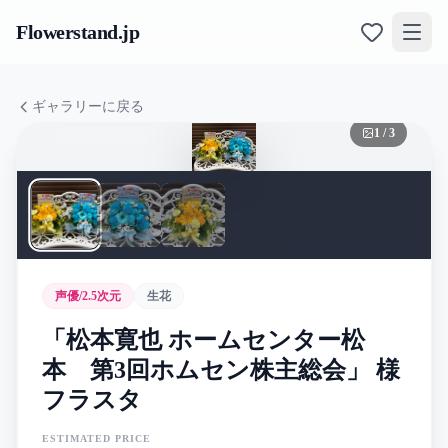
Flowerstand
.jp
ギャラリーに戻る
1
/
3
声優/2.5次元
生花
「松本寛也 ホームセンター松
本 第3回ホムセン株主総会」 様
フラスタ
ESTIMATED PRICE