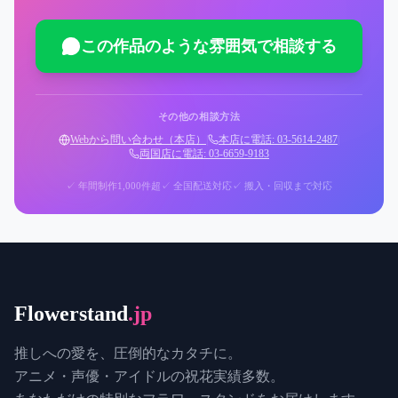
この作品のような雰囲気で相談する
その他の相談方法
Webから問い合わせ（本店）
|
本店に電話: 03-5614-2487
|
両国店に電話: 03-6659-9183
✓ 年間制作1,000件超
✓ 全国配送対応
✓ 搬入・回収まで対応
Flowerstand
.jp
推しへの愛を、圧倒的なカタチに。
アニメ・声優・アイドルの祝花実績多数。