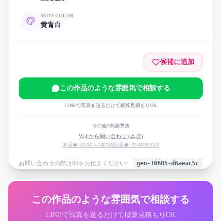
MAIN COLOR
黄
青
白
候補に追加
この作品のような雰囲気で相談する
LINEで写真を送るだけで概算見積もりOK
その他の相談方法
Webから問い合わせ (本店)
本店☎: 03-5614-2487
|
両国店☎: 03-6659-9183
お問い合わせの際はIDをお伝えください:
gen-10605-d6aeac5c
この作品のような雰囲気で相談する
LINEで写真を送るだけで概算見積もりOK