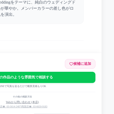
ddingをテーマに、純白のウェディングド
ルが華やか。メンバーカラーの差し色がロ
気を演出。
候補に追加
BAY
の作品のような雰囲気で相談する
ding
LINEで写真を送るだけで概算見積もりOK
その他の相談方法
Webから問い合わせ (本店)
店☎: 03-5614-2487
|
両国店☎: 03-6659-9183