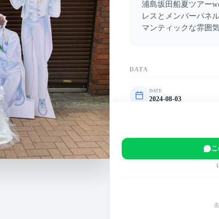
浦島坂田船夏ツアーwe
レスとメンバーパネ
マンティックな雰囲
DATA
DATE
2024-08-03
VENUE
LaLa arena TOKYO-
EVENT
こ
浦島坂田船夏ツアー wed
MAIN COLOR
白
赤
紫
本