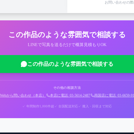
お問い合わせの際
この作品のような雰囲気で相談する
LINEで写真を送るだけで概算見積もりOK
この作品のような雰囲気で相談する
その他の相談方法
Webから問い合わせ（本店）
|
本店に電話: 03-5614-2487
|
両国店に電話: 03-6659-91
✓ 年間制作1,000件超
✓ 全国配送対応
✓ 搬入・回収まで対応