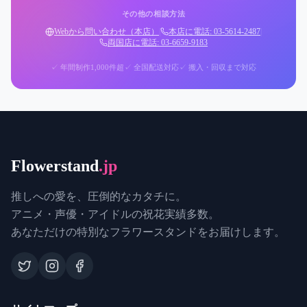
その他の相談方法
Webから問い合わせ（本店）
|
本店に電話: 03-5614-2487
|
両国店に電話: 03-6659-9183
✓ 年間制作1,000件超
✓ 全国配送対応
✓ 搬入・回収まで対応
Flowerstand
.jp
推しへの愛を、圧倒的なカタチに。
アニメ・声優・アイドルの祝花実績多数。
あなただけの特別なフラワースタンドをお届けします。