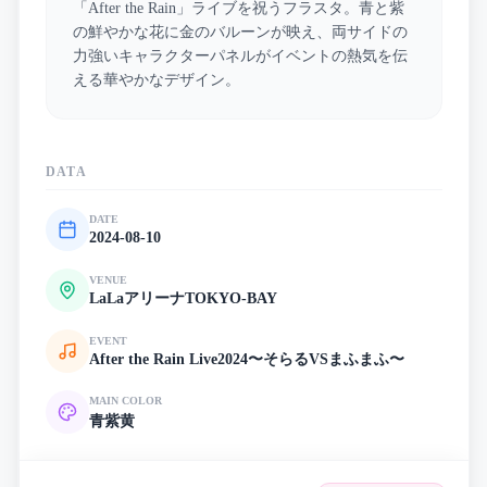
「After the Rain」ライブを祝うフラスタ。青と紫
の鮮やかな花に金のバルーンが映え、両サイドの
力強いキャラクターパネルがイベントの熱気を伝
える華やかなデザイン。
DATA
DATE
2024-08-10
VENUE
LaLaアリーナTOKYO-BAY
EVENT
After the Rain Live2024〜そらるVSまふまふ〜
MAIN COLOR
青
紫
黄