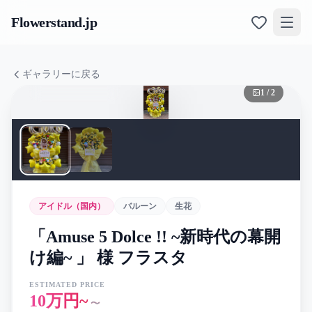
Flowerstand
.jp
ギャラリーに戻る
1
/
2
アイドル（国内）
バルーン
生花
「Amuse 5 Dolce !! ~新時代の幕開
け編~ 」 様 フラスタ
ESTIMATED PRICE
10万円~
〜