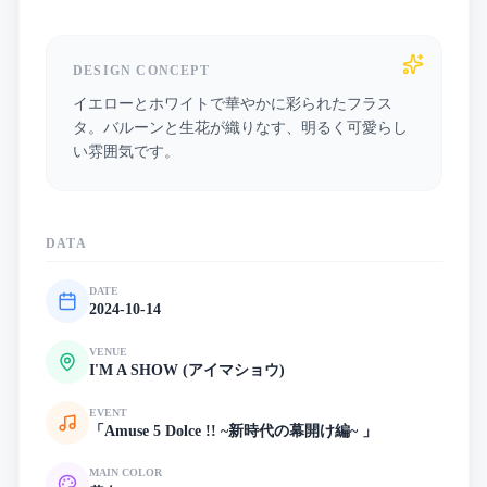
DESIGN CONCEPT
イエローとホワイトで華やかに彩られたフラス
タ。バルーンと生花が織りなす、明るく可愛らし
い雰囲気です。
DATA
DATE
2024-10-14
VENUE
I'M A SHOW (アイマショウ)
EVENT
「Amuse 5 Dolce !! ~新時代の幕開け編~ 」
MAIN COLOR