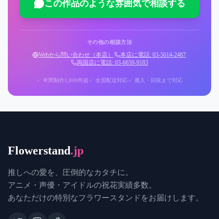
この作品のような雰囲気で相談する
その他の相談方法
Webから問い合わせ（本店）
|
本店に電話: 03-5614-2487
|
両国店に電話: 03-6659-9183
✓ 年間制作1,000件超
✓ 全国配送対応
✓ 搬入・回収まで対応
Flowerstand
.jp
推しへの愛を、圧倒的なカタチに。
アニメ・声優・アイドルの祝花実績多数。
あなただけの特別なフラワースタンドをお届けします。