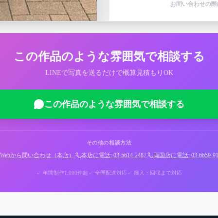
お問い合わせの際
この作品のような雰囲気で相談する
LINEで写真を送るだけで概算見積もりOK
この作品のような雰囲気で相談する
その他の相談方法
Webから問い合わせ（本店）
|
本店に電話: 03-5614-2487
|
両国店に電話: 03-6659-91
✓ 年間制作1,000件超
✓ 全国配送対応
✓ 搬入・回収まで対応