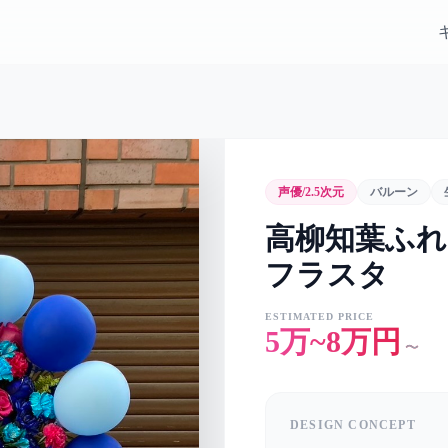
声優/2.5次元
バルーン
高柳知葉ふれあ
フラスタ
ESTIMATED PRICE
5万~8万円
〜
DESIGN CONCEPT