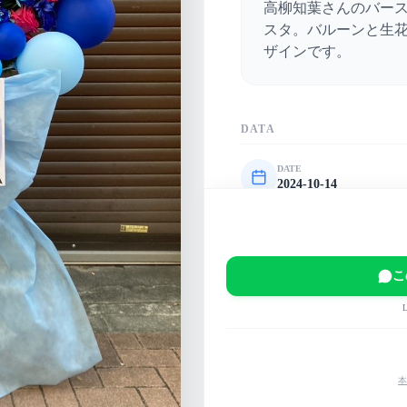
高柳知葉さんのバー
スタ。バルーンと生
ザインです。
DATA
DATE
2024-10-14
VENUE
池袋 Hoteyes
EVENT
こ
高柳知葉ふれあいバース
MAIN COLOR
青
ピンク
パステル
本