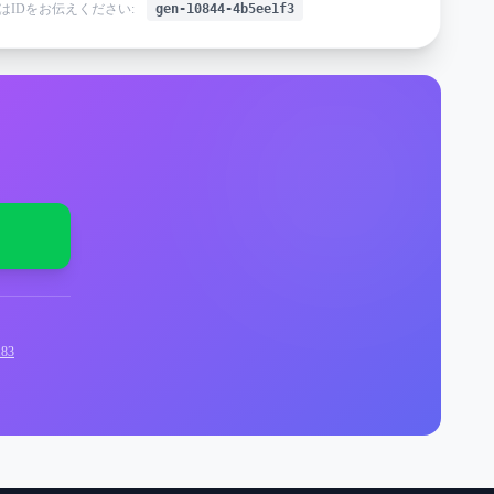
はIDをお伝えください:
gen-10844-4b5ee1f3
83