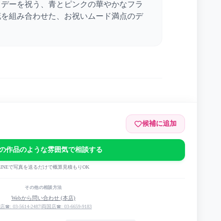
スデーを祝う、青とピンクの華やかなフラ
花を組み合わせた、お祝いムード満点のデ
候補に追加
の作品のような雰囲気で相談する
デー2024
LINEで写真を送るだけで概算見積もりOK
その他の相談方法
Webから問い合わせ (本店)
店☎: 03-5614-2487
|
両国店☎: 03-6659-9183