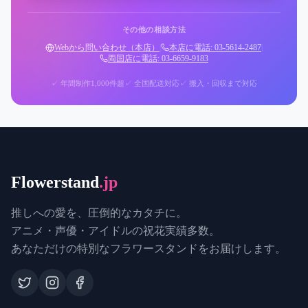
その他の相談方法
Webから問い合わせ（本店）
|
本店に電話: 03-5614-2487
|
両国店に電話: 03-6659-9183
✓ 年間制作1,000件超
✓ 全国配送対応
✓ 搬入・回収まで対応
Flowerstand
.jp
推しへの愛を、圧倒的なカタチに。
アニメ・声優・アイドルの祝花実績多数。
あなただけの特別なフラワースタンドをお届けします。