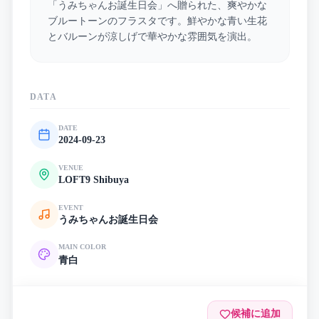
「うみちゃんお誕生日会」へ贈られた、爽やかな
ブルートーンのフラスタです。鮮やかな青い生花
とバルーンが涼しげで華やかな雰囲気を演出。
DATA
DATE
2024-09-23
VENUE
LOFT9 Shibuya
EVENT
うみちゃんお誕生日会
MAIN COLOR
青
白
候補に追加