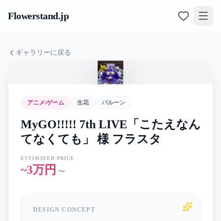
Flowerstand
.jp
ギャラリーに戻る
アニメ/ゲーム
生花
バルーン
MyGO!!!!! 7th LIVE「こたえなん
てなくても」 様 フラスタ
ESTIMATED PRICE
~3万円
〜
DESIGN CONCEPT