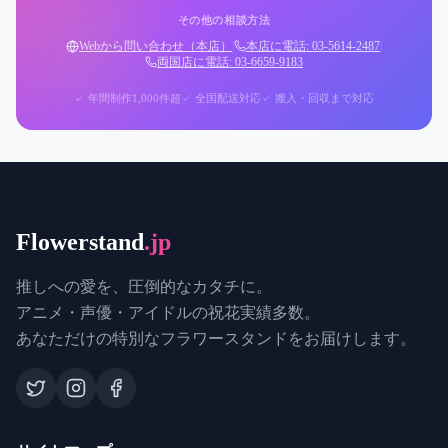
その他の相談方法
Webから問い合わせ（本店）
|
本店に電話: 03-5614-2487
|
両国店に電話: 03-6659-9183
✓ 年間制作1,000件超
✓ 全国配送対応
✓ 搬入・回収まで対応
Flowerstand
.jp
推しへの愛を、圧倒的なカタチに。
アニメ・声優・アイドルの祝花実績多数。
あなただけの特別なフラワースタンドをお届けします。