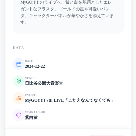
MyGO!!!!!のライブへ、紫と白を基調としたエレ
ガントなフラスタ。ゴールドの星や可愛いパン
ダ、キャラクターパネルが華やかさを添えていま
す。
DATA
DATE
2024-12-22
VENUE
日比谷公園大音楽堂
EVENT
MyGO!!!!! 7th LIVE「こたえなんてなくても」
MAIN COLOR
紫
白
黄