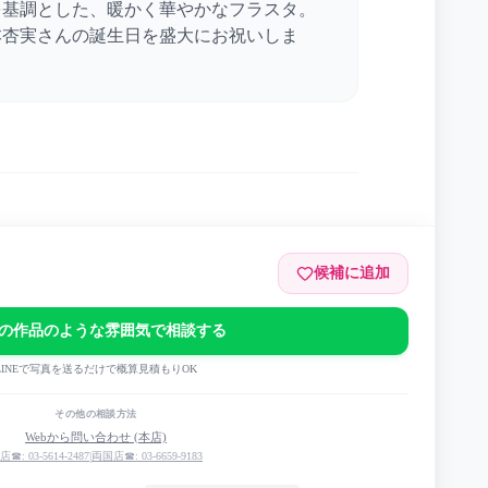
を基調とした、暖かく華やかなフラスタ。
本杏実さんの誕生日を盛大にお祝いしま
候補に追加
の作品のような雰囲気で相談する
誕生祭
LINEで写真を送るだけで概算見積もりOK
その他の相談方法
Webから問い合わせ (本店)
店☎: 03-5614-2487
|
両国店☎: 03-6659-9183