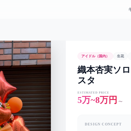
アイドル（国内）
生花
織本杏実ソロ
スタ
ESTIMATED PRICE
5万~8万円
〜
DESIGN CONCEPT