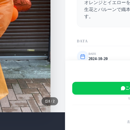
オレンジとイエロー
生花とバルーンで織
す。
DATA
DATE
2024-10-20
VENUE
アオハリウム東京
EVENT
こ
織本杏実ソロライブ・
1
/
2
MAIN COLOR
黄
その他
赤
本