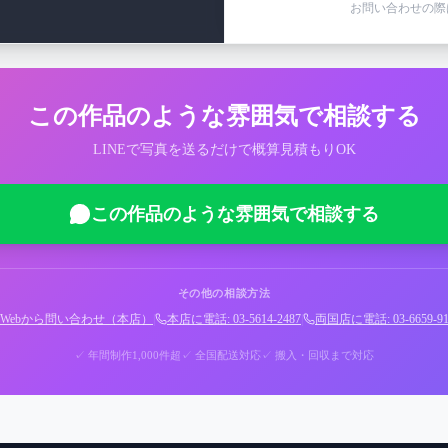
お問い合わせの際
この作品のような雰囲気で相談する
LINEで写真を送るだけで概算見積もりOK
この作品のような雰囲気で相談する
その他の相談方法
Webから問い合わせ（本店）
|
本店に電話: 03-5614-2487
|
両国店に電話: 03-6659-91
✓ 年間制作1,000件超
✓ 全国配送対応
✓ 搬入・回収まで対応