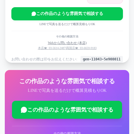
この作品のような雰囲気で相談する
LINEで写真を送るだけで概算見積もりOK
その他の相談方法
Webから問い合わせ (本店)
本店☎: 03-5614-2487
|
両国店☎: 03-6659-9183
お問い合わせの際はIDをお伝えください:
gen-11043-5e908011
この作品のような雰囲気で相談する
LINEで写真を送るだけで概算見積もりOK
この作品のような雰囲気で相談する
その他の相談方法