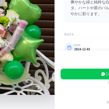
爽やかな緑と純粋な
タ。ハートや星のバ
やかに彩ります。
DATA
DATE
2024-12-01
VENUE
渋谷Rex
EVENT
こ
ν[NEU]LAST ONEMAN
MAIN COLOR
緑
白
黄
本