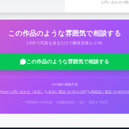
お問い合わせの際
この作品のような雰囲気で相談する
LINEで写真を送るだけで概算見積もりOK
この作品のような雰囲気で相談する
その他の相談方法
Webから問い合わせ（本店）
|
本店に電話: 03-5614-2487
|
両国店に電話: 03-6659-91
✓ 年間制作1,000件超
✓ 全国配送対応
✓ 搬入・回収まで対応