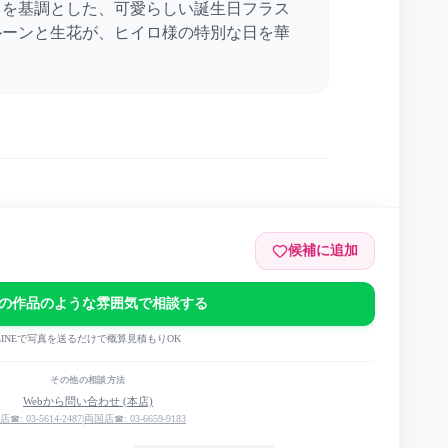
白を基調とした、可愛らしい誕生日フラス
ルーンと生花が、ヒイロ様の特別な日を華
候補に追加
の作品のような雰囲気で相談する
 tour『N.ever』
LINEで写真を送るだけで概算見積もりOK
その他の相談方法
Webから問い合わせ (本店)
店☎: 03-5614-2487
|
両国店☎: 03-6659-9183