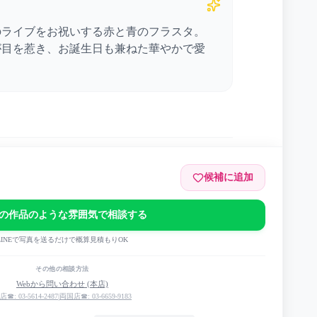
のライブをお祝いする赤と青のフラスタ。
が目を惹き、お誕生日も兼ねた華やかで愛
。
候補に追加
の作品のような雰囲気で相談する
LINEで写真を送るだけで概算見積もりOK
クールアイドルクラブ 3rd Live Tour TRI TRI
その他の相談方法
Webから問い合わせ (本店)
店☎: 03-5614-2487
|
両国店☎: 03-6659-9183