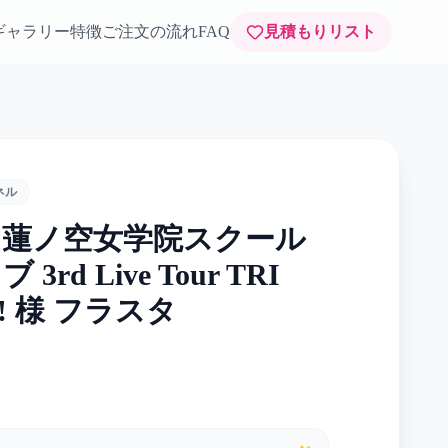
ギャラリー
特徴
ご注文の流れ
FAQ
見積もりリスト
ネル
！蓮ノ空女学院スクール
rd Live Tour TRI
!!! 様 フラスタ