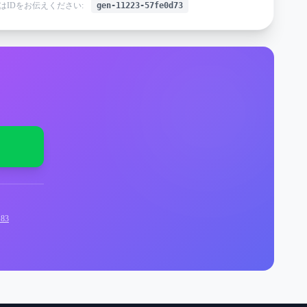
はIDをお伝えください:
gen-11223-57fe0d73
83