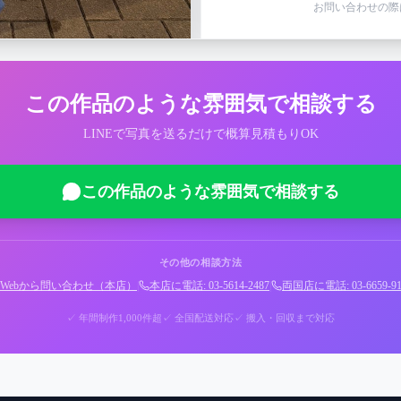
お問い合わせの際
この作品のような雰囲気で相談する
LINEで写真を送るだけで概算見積もりOK
この作品のような雰囲気で相談する
その他の相談方法
Webから問い合わせ（本店）
|
本店に電話: 03-5614-2487
|
両国店に電話: 03-6659-91
✓ 年間制作1,000件超
✓ 全国配送対応
✓ 搬入・回収まで対応