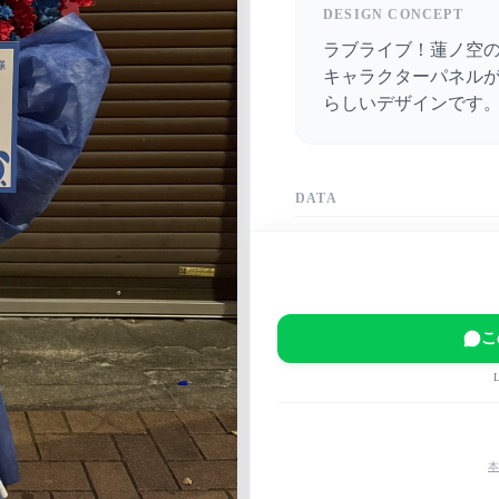
DESIGN CONCEPT
ラブライブ！蓮ノ空
キャラクターパネル
らしいデザインです
DATA
DATE
2025-01-09
VENUE
横浜アリーナ
こ
EVENT
ラブライブ！蓮ノ空女学院ス
UNITY!!!
MAIN COLOR
本
赤
青