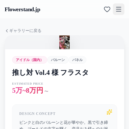
Flowerstand
.jp
ギャラリーに戻る
アイドル（国内）
バルーン
パネル
推し対 Vol.4 様 フラスタ
ESTIMATED PRICE
5万~8万円
〜
DESIGN CONCEPT
ピンクと白のバルーンと花が華やか。黒で引き締
め、ゴールドの文字が輝く、恋月おみ様へのお祝