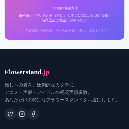
その他の相談方法
Webから問い合わせ（本店）
|
本店に電話: 03-5614-2487
|
両国店に電話: 03-6659-9183
✓ 年間制作1,000件超
✓ 全国配送対応
✓ 搬入・回収まで対応
Flowerstand
.jp
推しへの愛を、圧倒的なカタチに。
アニメ・声優・アイドルの祝花実績多数。
あなただけの特別なフラワースタンドをお届けします。