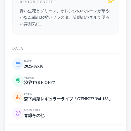
DESIGN CONCEPT
青い生花とグリーン、オレンジのバルーンが華や
かな21歳のお祝いフラスタ。笑顔のパネルで明る
い雰囲気に。
DATA
DATE
2025-02-16
VENUE
渋谷TAKE OFF7
EVENT
森下純菜レギュラーライブ「GENKI!? Vol.138」
MAIN COLOR
青
緑
その他