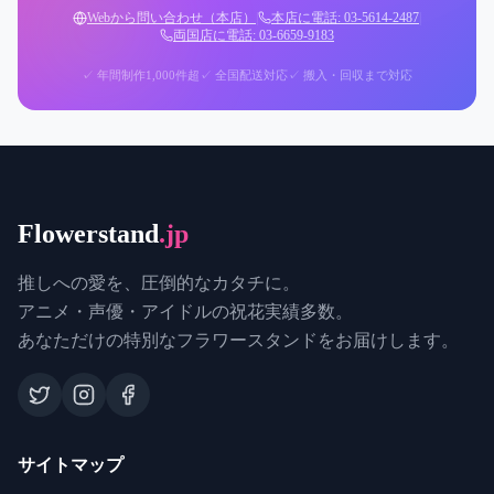
Webから問い合わせ（本店）
|
本店に電話: 03-5614-2487
|
両国店に電話: 03-6659-9183
✓ 年間制作1,000件超
✓ 全国配送対応
✓ 搬入・回収まで対応
Flowerstand
.jp
推しへの愛を、圧倒的なカタチに。
アニメ・声優・アイドルの祝花実績多数。
あなただけの特別なフラワースタンドをお届けします。
サイトマップ