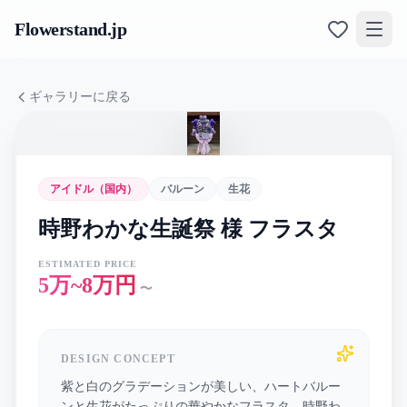
Flowerstand
.jp
ギャラリーに戻る
アイドル（国内）
バルーン
生花
時野わかな生誕祭 様 フラスタ
ESTIMATED PRICE
5万~8万円
〜
DESIGN CONCEPT
紫と白のグラデーションが美しい、ハートバルー
ンと生花がたっぷりの華やかなフラスタ。時野わ