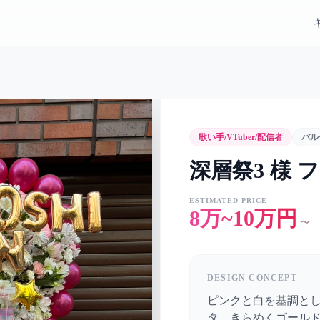
歌い手/VTuber/配信者
バル
深層祭3 様 
ESTIMATED PRICE
8万~10万円
〜
DESIGN CONCEPT
ピンクと白を基調と
タ。きらめくゴール