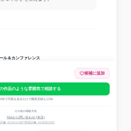
ール＆カンファレンス
候補に追加
の作品のような雰囲気で相談する
LINEで写真を送るだけで概算見積もりOK
その他の相談方法
Webから問い合わせ (本店)
店☎: 03-5614-2487
|
両国店☎: 03-6659-9183