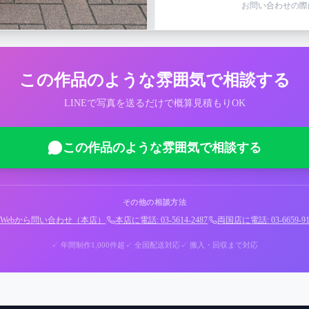
お問い合わせの際
この作品のような雰囲気で相談する
LINEで写真を送るだけで概算見積もりOK
この作品のような雰囲気で相談する
その他の相談方法
Webから問い合わせ（本店）
|
本店に電話: 03-5614-2487
|
両国店に電話: 03-6659-91
✓ 年間制作1,000件超
✓ 全国配送対応
✓ 搬入・回収まで対応