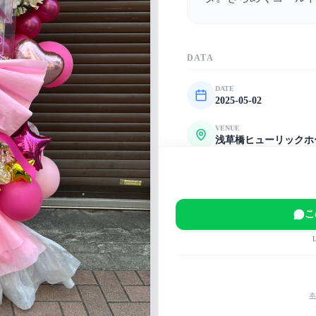
DATA
DATE
2025-05-02
VENUE
浅草橋ヒューリックホ
EVENT
深層祭3
MAIN COLOR
こ
ピンク
白
黄
本