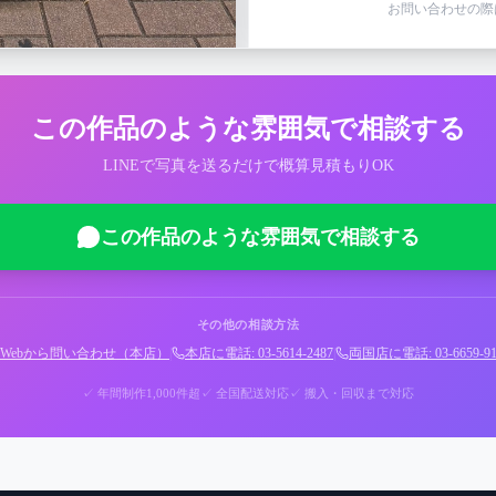
お問い合わせの際
この作品のような雰囲気で相談する
LINEで写真を送るだけで概算見積もりOK
この作品のような雰囲気で相談する
その他の相談方法
Webから問い合わせ（本店）
|
本店に電話: 03-5614-2487
|
両国店に電話: 03-6659-91
✓ 年間制作1,000件超
✓ 全国配送対応
✓ 搬入・回収まで対応