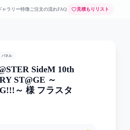
ギャラリー
特徴
ご注文の流れ
FAQ
見積もりリスト
パネル
STER SideM 10th
RY ST@GE ～
NG!!!～ 様 フラスタ