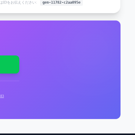
はIDをお伝えください:
gen-11782-c2aa095e
83