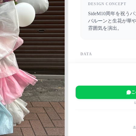
DESIGN CONCEPT
SideM10周年を祝
バルーンと生花が華
雰囲気を演出。
DATA
DATE
2025-07-11
VENUE
Kアリーナ横浜
こ
EVENT
THE IDOLM@STER S
ING!!!～
MAIN COLOR
本
パステル
白
青