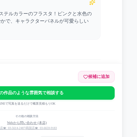
うパステルカラーのフラスタ！ピンクと水色の
やかで、キャラクターパネルが可愛らしい
候補に追加
の作品のような雰囲気で相談する
LINEで写真を送るだけで概算見積もりOK
ideM 10th ANNIVERSARY ST@GE ～P@SSION-
その他の相談方法
Webから問い合わせ (本店)
店☎: 03-5614-2487
|
両国店☎: 03-6659-9183