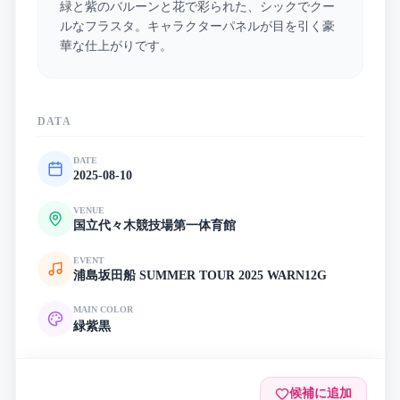
緑と紫のバルーンと花で彩られた、シックでクー
ルなフラスタ。キャラクターパネルが目を引く豪
華な仕上がりです。
DATA
DATE
2025-08-10
VENUE
国立代々木競技場第一体育館
EVENT
浦島坂田船 SUMMER TOUR 2025 WARN12G
MAIN COLOR
緑
紫
黒
候補に追加