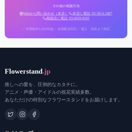
その他の相談方法
Webから問い合わせ（本店）
|
本店に電話: 03-5614-2487
|
両国店に電話: 03-6659-9183
✓ 年間制作1,000件超
✓ 全国配送対応
✓ 搬入・回収まで対応
Flowerstand
.jp
推しへの愛を、圧倒的なカタチに。
アニメ・声優・アイドルの祝花実績多数。
あなただけの特別なフラワースタンドをお届けします。