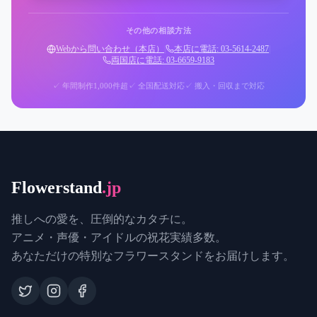
その他の相談方法
Webから問い合わせ（本店）
|
本店に電話: 03-5614-2487
|
両国店に電話: 03-6659-9183
✓ 年間制作1,000件超
✓ 全国配送対応
✓ 搬入・回収まで対応
Flowerstand
.jp
推しへの愛を、圧倒的なカタチに。
アニメ・声優・アイドルの祝花実績多数。
あなただけの特別なフラワースタンドをお届けします。