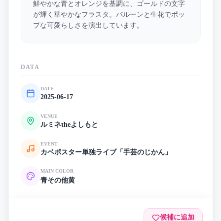
鮮やかな青とオレンジを基調に、ゴールドの文字
が輝く華やかなフラスタ。バルーンと生花でポッ
プな可愛らしさを演出しています。
DATA
DATE
2025-06-17
VENUE
ルミネtheよしもと
EVENT
カベポスター単独ライブ「手芸のじかん」
MAIN COLOR
青
その他
黄
候補に追加