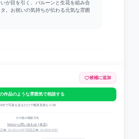
合いが目を引く、バルーンと生花を組み合
スタ。お祝いの気持ちが伝わる元気な雰囲
候補に追加
の作品のような雰囲気で相談する
ay Event 2025
LINEで写真を送るだけで概算見積もりOK
その他の相談方法
Webから問い合わせ (本店)
店☎: 03-5614-2487
|
両国店☎: 03-6659-9183