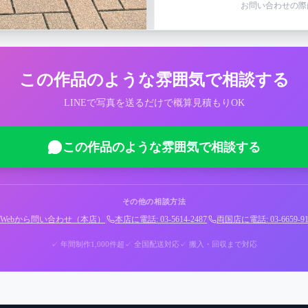
お問い合わせの際
この作品のような雰囲気で相談する
LINEで写真を送るだけで概算見積もりOK
この作品のような雰囲気で相談する
その他の相談方法
Webから問い合わせ（本店）
|
本店に電話: 03-5614-2487
|
両国店に電話: 03-6659-91
✓ 年間制作1,000件超
✓ 全国配送対応
✓ 搬入・回収まで対応