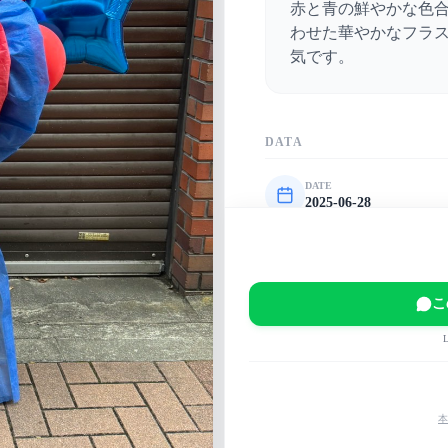
赤と青の鮮やかな色
わせた華やかなフラ
気です。
DATA
DATE
2025-06-28
VENUE
ホテル雅叙園東京
EVENT
こ
Yumi Wakatsuki Birthd
MAIN COLOR
赤
青
本