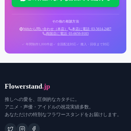
その他の相談方法
Webから問い合わせ（本店）
|
本店に電話: 03-5614-2487
|
両国店に電話: 03-6659-9183
✓ 年間制作1,000件超
✓ 全国配送対応
✓ 搬入・回収まで対応
Flowerstand
.jp
推しへの愛を、圧倒的なカタチに。
アニメ・声優・アイドルの祝花実績多数。
あなただけの特別なフラワースタンドをお届けします。