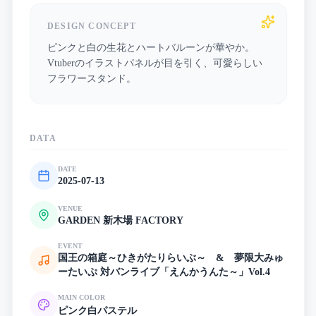
DESIGN CONCEPT
ピンクと白の生花とハートバルーンが華やか。
Vtuberのイラストパネルが目を引く、可愛らしい
フラワースタンド。
DATA
DATE
2025-07-13
VENUE
GARDEN 新木場 FACTORY
EVENT
国王の箱庭～ひきがたりらいぶ～ & 夢限大みゅ
ーたいぷ 対バンライブ「えんかうんた～」Vol.4
MAIN COLOR
ピンク
白
パステル