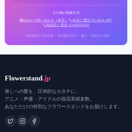
その他の相談方法
Webから問い合わせ（本店）
|
本店に電話: 03-5614-2487
|
両国店に電話: 03-6659-9183
✓ 年間制作1,000件超
✓ 全国配送対応
✓ 搬入・回収まで対応
Flowerstand
.jp
推しへの愛を、圧倒的なカタチに。
アニメ・声優・アイドルの祝花実績多数。
あなただけの特別なフラワースタンドをお届けします。