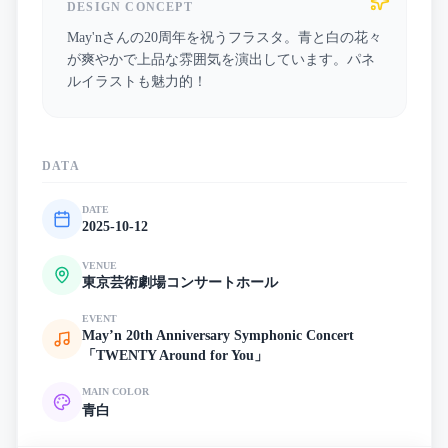
DESIGN CONCEPT
May'nさんの20周年を祝うフラスタ。青と白の花々
が爽やかで上品な雰囲気を演出しています。パネ
ルイラストも魅力的！
DATA
DATE
2025-10-12
VENUE
東京芸術劇場コンサートホール
EVENT
May’n 20th Anniversary Symphonic Concert
「TWENTY Around for You」
MAIN COLOR
青
白