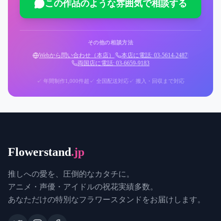
この作品のような雰囲気で相談する
その他の相談方法
Webから問い合わせ（本店）
|
本店に電話: 03-5614-2487
|
両国店に電話: 03-6659-9183
✓ 年間制作1,000件超
✓ 全国配送対応
✓ 搬入・回収まで対応
Flowerstand
.jp
推しへの愛を、圧倒的なカタチに。
アニメ・声優・アイドルの祝花実績多数。
あなただけの特別なフラワースタンドをお届けします。