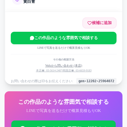
黄
白
青
候補に追加
この作品のような雰囲気で相談する
LINEで写真を送るだけで概算見積もりOK
その他の相談方法
Webから問い合わせ (本店)
本店☎: 03-5614-2487
|
両国店☎: 03-6659-9183
お問い合わせの際はIDをお伝えください:
gen-12202-25964072
この作品のような雰囲気で相談する
LINEで写真を送るだけで概算見積もりOK