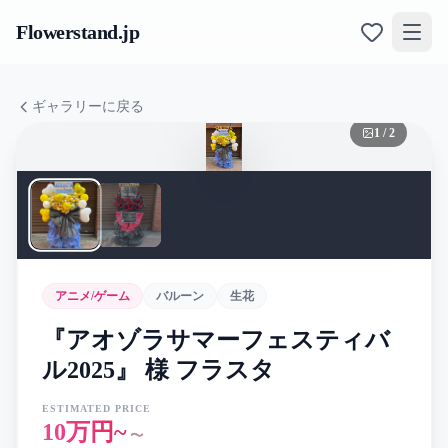
Flowerstand
.jp
ギャラリーに戻る
1
/
2
アニメ/ゲーム
バルーン
生花
『アオゾラサマーフェスティバ
ル2025』 様 フラスタ
ESTIMATED PRICE
10万円~
〜