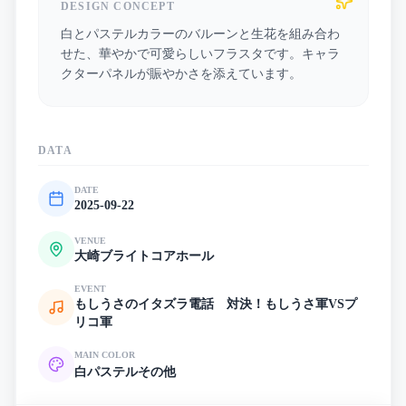
DESIGN CONCEPT
白とパステルカラーのバルーンと生花を組み合わ
せた、華やかで可愛らしいフラスタです。キャラ
クターパネルが賑やかさを添えています。
DATA
DATE
2025-09-22
VENUE
大崎ブライトコアホール
EVENT
もしうさのイタズラ電話 対決！もしうさ軍VSプ
リコ軍
MAIN COLOR
白
パステル
その他