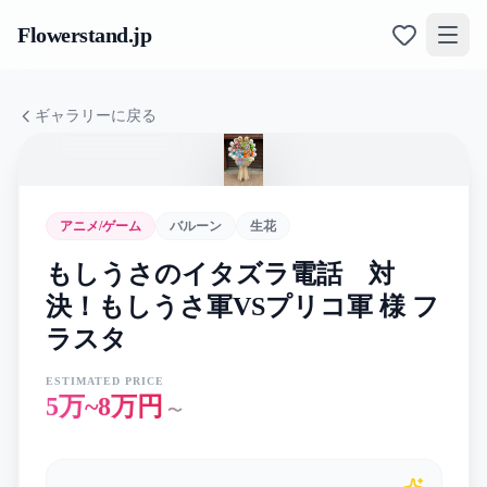
Flowerstand
.jp
ギャラリーに戻る
アニメ/ゲーム
バルーン
生花
もしうさのイタズラ電話 対
決！もしうさ軍VSプリコ軍 様 フ
ラスタ
ESTIMATED PRICE
5万~8万円
〜