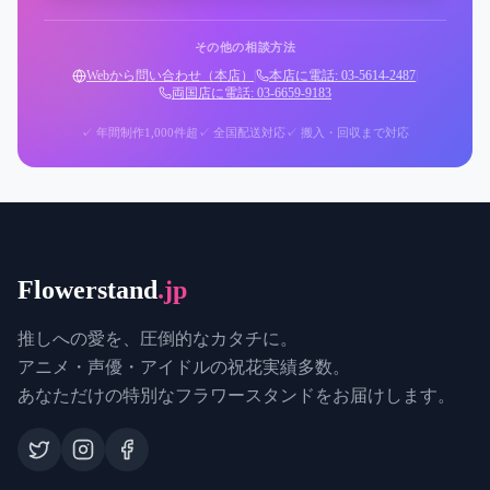
その他の相談方法
Webから問い合わせ（本店）
|
本店に電話: 03-5614-2487
|
両国店に電話: 03-6659-9183
✓ 年間制作1,000件超
✓ 全国配送対応
✓ 搬入・回収まで対応
Flowerstand
.jp
推しへの愛を、圧倒的なカタチに。
アニメ・声優・アイドルの祝花実績多数。
あなただけの特別なフラワースタンドをお届けします。