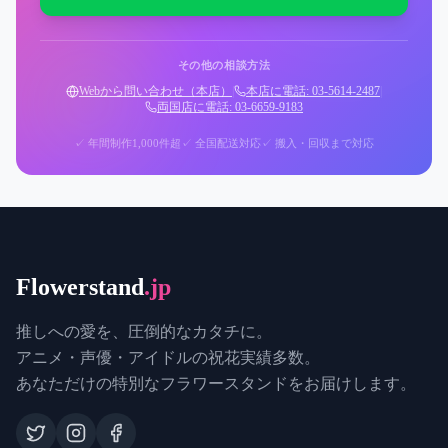
その他の相談方法
Webから問い合わせ（本店）
|
本店に電話: 03-5614-2487
|
両国店に電話: 03-6659-9183
✓ 年間制作1,000件超
✓ 全国配送対応
✓ 搬入・回収まで対応
Flowerstand
.jp
推しへの愛を、圧倒的なカタチに。
アニメ・声優・アイドルの祝花実績多数。
あなただけの特別なフラワースタンドをお届けします。