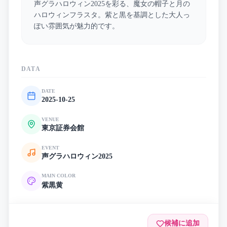
声グラハロウィン2025を彩る、魔女の帽子と月の
ハロウィンフラスタ。紫と黒を基調とした大人っ
ぽい雰囲気が魅力的です。
DATA
DATE
2025-10-25
VENUE
東京証券会館
EVENT
声グラハロウィン2025
MAIN COLOR
紫
黒
黄
候補に追加