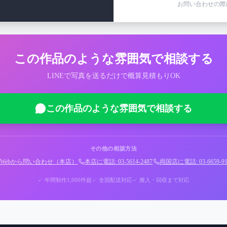
お問い合わせの際
この作品のような雰囲気で相談する
LINEで写真を送るだけで概算見積もりOK
この作品のような雰囲気で相談する
その他の相談方法
Webから問い合わせ（本店）
|
本店に電話: 03-5614-2487
|
両国店に電話: 03-6659-91
✓ 年間制作1,000件超
✓ 全国配送対応
✓ 搬入・回収まで対応