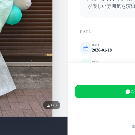
が優しい雰囲気を演
DATA
DATE
2026-01-18
VENUE
池袋Lavis
EVENT
LIVE PARADAISE Vol
こ
MAIN COLOR
緑
白
パステル
1
/
3
本