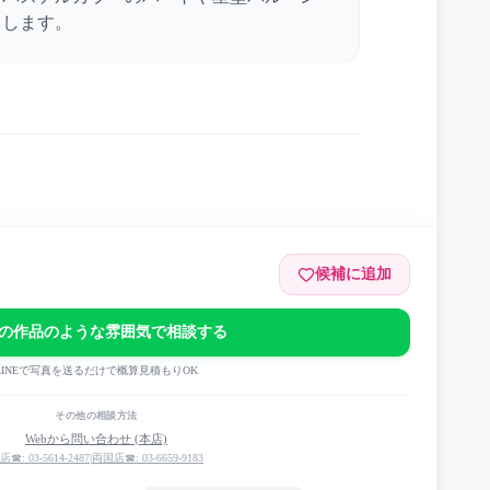
出します。
候補に追加
.5
の作品のような雰囲気で相談する
LINEで写真を送るだけで概算見積もりOK
その他の相談方法
Webから問い合わせ (本店)
店☎: 03-5614-2487
|
両国店☎: 03-6659-9183