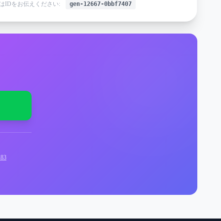
はIDをお伝えください:
gen-12667-0bbf7407
83