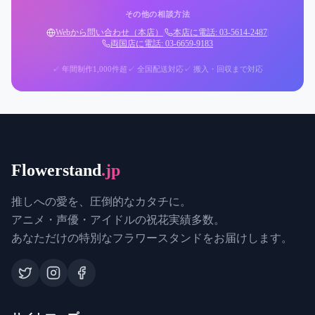
その他の相談方法
Webから問い合わせ（本店）
|
本店に電話: 03-5614-2487
|
両国店に電話: 03-6659-9183
✓ 年間制作1,000件超
✓ 全国配送対応
✓ 搬入・回収まで対応
Flowerstand
.jp
推しへの愛を、圧倒的なカタチに。
アニメ・声優・アイドルの祝花実績多数。
あなただけの特別なフラワースタンドをお届けします。