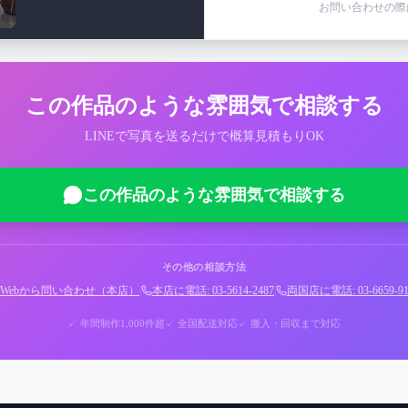
お問い合わせの際
この作品のような雰囲気で相談する
LINEで写真を送るだけで概算見積もりOK
この作品のような雰囲気で相談する
その他の相談方法
Webから問い合わせ（本店）
|
本店に電話: 03-5614-2487
|
両国店に電話: 03-6659-91
✓ 年間制作1,000件超
✓ 全国配送対応
✓ 搬入・回収まで対応