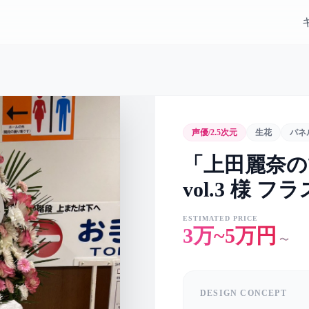
声優/2.5次元
生花
パネ
「上田麗奈
vol.3 様 フ
ESTIMATED PRICE
3万~5万円
〜
DESIGN CONCEPT