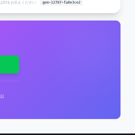
はIDをお伝えください:
gen-12787-fa8e3ce2
83