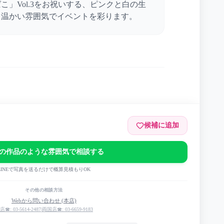
こ」Vol.3をお祝いする、ピンクと白の生
。温かい雰囲気でイベントを彩ります。
候補に追加
」イベントvol.3
の作品のような雰囲気で相談する
LINEで写真を送るだけで概算見積もりOK
その他の相談方法
Webから問い合わせ (本店)
店☎: 03-5614-2487
|
両国店☎: 03-6659-9183