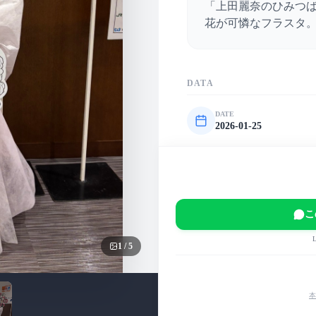
「上田麗奈のひみつば
花が可憐なフラスタ
DATA
DATE
2026-01-25
VENUE
有楽町よみうりホール
EVENT
「上田麗奈のひみつばこ
こ
MAIN COLOR
ピンク
白
緑
1
/
5
本