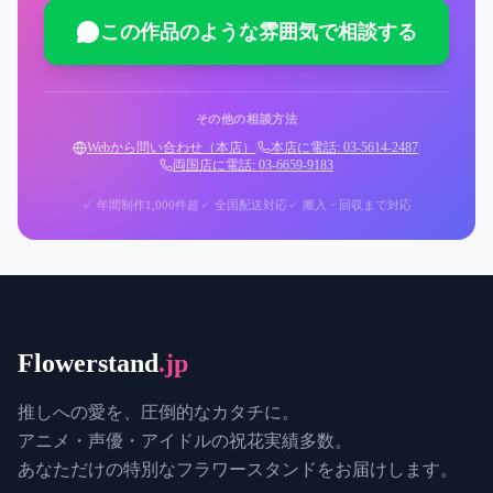
この作品のような雰囲気で相談する
その他の相談方法
Webから問い合わせ（本店）
|
本店に電話: 03-5614-2487
|
両国店に電話: 03-6659-9183
✓ 年間制作1,000件超
✓ 全国配送対応
✓ 搬入・回収まで対応
Flowerstand
.jp
推しへの愛を、圧倒的なカタチに。
アニメ・声優・アイドルの祝花実績多数。
あなただけの特別なフラワースタンドをお届けします。