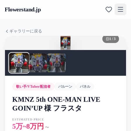
Flowerstand
.jp
ギャラリーに戻る
1
/
3
歌い手/VTuber/配信者
バルーン
パネル
KMNZ 5th ONE-MAN LIVE
GOIN’UP 様 フラスタ
ESTIMATED PRICE
5万~8万円
〜