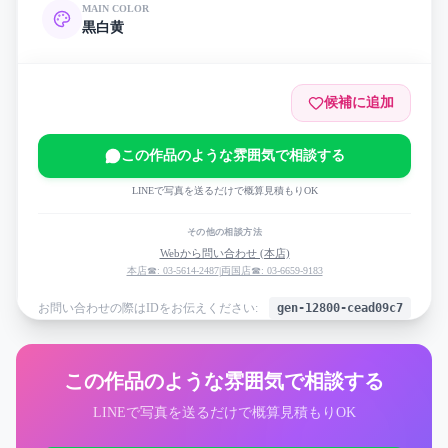
MAIN COLOR
黒
白
黄
候補に追加
この作品のような雰囲気で相談する
LINEで写真を送るだけで概算見積もりOK
その他の相談方法
Webから問い合わせ (本店)
本店☎: 03-5614-2487
|
両国店☎: 03-6659-9183
お問い合わせの際はIDをお伝えください:
gen-12800-cead09c7
この作品のような雰囲気で相談する
LINEで写真を送るだけで概算見積もりOK